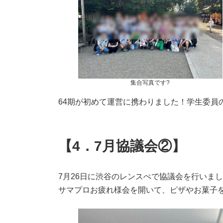
集合写真です?
64期が初めて運営に携わりました！学生委員
【4．7月協議会②】
7月26日に渋谷のレンスぺで協議会を行いま
サマプロお疲れ様会を開いて、ピザやお菓子を