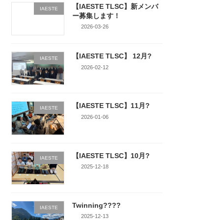
【IAESTE TLSC】新メンバ
IAESTE
ー募集します！
2026-03-26
【IAESTE TLSC】 12月?
IAESTE
2026-02-12
【IAESTE TLSC】11月?
IAESTE
2026-01-06
【IAESTE TLSC】10月?
IAESTE
2025-12-18
Twinning????
IAESTE
2025-12-13