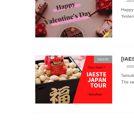
2023
Happy 
Yester
[IAE
IAESTE
2023
Setsub
The se