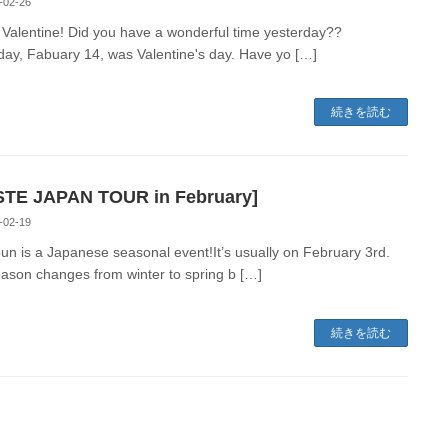
-02-26
Valentine! Did you have a wonderful time yesterday??
day, Fabuary 14, was Valentine's day. Have yo […]
続きを読む
STE JAPAN TOUR in February]
-02-19
un is a Japanese seasonal event!It’s usually on February 3rd.
ason changes from winter to spring b […]
続きを読む