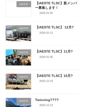
【IAESTE TLSC】新メンバ
IAESTE
ー募集します！
2026-03-26
【IAESTE TLSC】 12月?
IAESTE
2026-02-12
【IAESTE TLSC】11月?
IAESTE
2026-01-06
【IAESTE TLSC】10月?
IAESTE
2025-12-18
Twinning????
IAESTE
2025-12-13