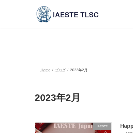
コ
ナ
ン
ビ
テ
ゲ
ン
ー
ツ
シ
へ
ョ
ス
ン
キ
に
ッ
移
プ
動
Home
ブログ
2023年2月
2023年2月
Happ
IAESTE