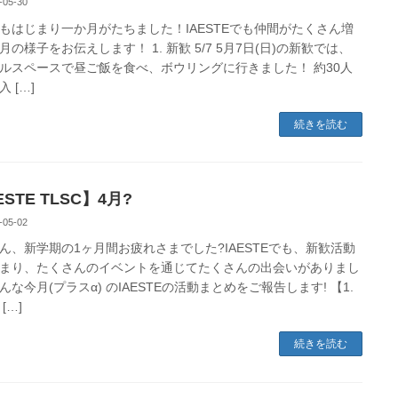
-05-30
もはじまり一か月がたちました！IAESTEでも仲間がたくさん増
月の様子をお伝えします！ 1. 新歓 5/7 5月7日(日)の新歓では、
ルスペースで昼ご飯を食べ、ボウリングに行きました！ 約30人
 […]
続きを読む
ESTE TLSC】4月?
-05-02
ん、新学期の1ヶ月間お疲れさまでした?IAESTEでも、新歓活動
まり、たくさんのイベントを通じてたくさんの出会いがありまし
んな今月(プラスα) のIAESTEの活動まとめをご報告します! 【1.
[…]
続きを読む