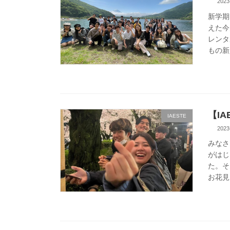
2023
新学期
えた今
レンタ
もの新入
【IA
IAESTE
2023
みなさ
がはじ
た。そ
お花見 