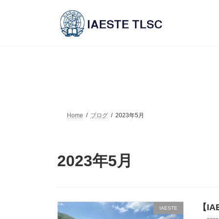
コ
ナ
ン
ビ
テ
ゲ
ン
ー
ツ
シ
へ
ョ
ス
ン
キ
に
ッ
移
プ
動
Home
ブログ
2023年5月
2023年5月
【IA
IAESTE