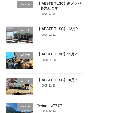
【IAESTE TLSC】新メンバ
IAESTE
ー募集します！
2026-03-26
【IAESTE TLSC】 12月?
IAESTE
2026-02-12
【IAESTE TLSC】11月?
IAESTE
2026-01-06
【IAESTE TLSC】10月?
IAESTE
2025-12-18
Twinning????
IAESTE
2025-12-13